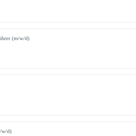
hrer (m/w/d)
/w/d)