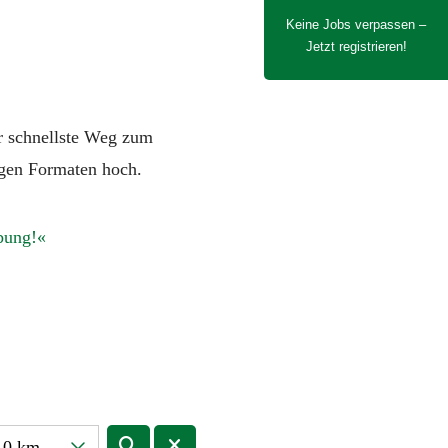
Keine Jobs verpassen –
Jetzt registrieren!
r schnellste Weg zum
igen Formaten hoch.
bung!
10 km